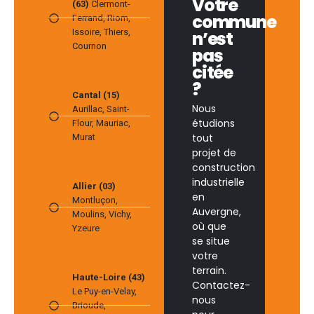
Votre
(63)
Clermont-
commune
Ferrand, Riom,
Issoire, Thiers,
n’est
Cournon
pas
citée
?
Cantal (15)
Nous
Aurillac, Saint-
étudions
Flour, Mauriac,
tout
Murat
projet de
construction
industrielle
Allier (03)
en
Montluçon,
Auvergne,
Moulins, Vichy,
où que
Yzeure
se situe
votre
terrain.
Haute-Loire (43)
Contactez-
Le Puy-en-Velay,
nous
Brioude,