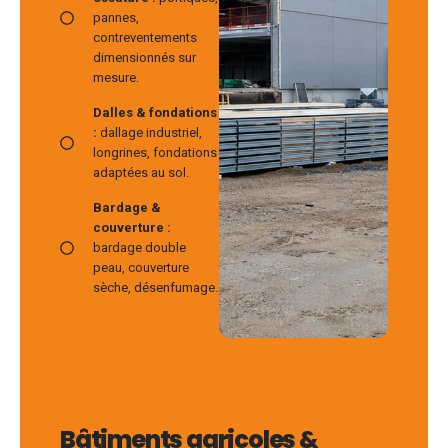
pannes,
contreventements
dimensionnés sur
mesure.
Dalles & fondations
:
dallage industriel,
longrines, fondations
adaptées au sol.
Bardage &
couverture :
bardage double
peau, couverture
sèche, désenfumage.
Bâtiments agricoles &