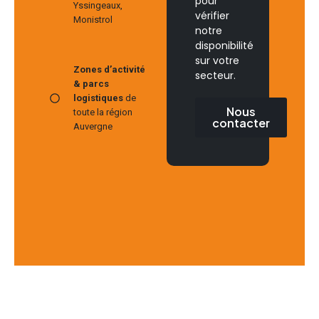
pour
Yssingeaux,
vérifier
Monistrol
notre
disponibilité
sur votre
Zones d’activité
secteur.
& parcs
logistiques
de
Nous
toute la région
contacter
Auvergne