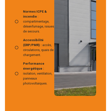
Normes ICPE &
incendie
:
compartimentage,
désenfumage, issues
de secours.
Accessibilité
(ERP/PMR) :
accès,
circulations, quais de
chargement.
Performance
énergétique :
isolation, ventilation,
panneaux
photovoltaïques.