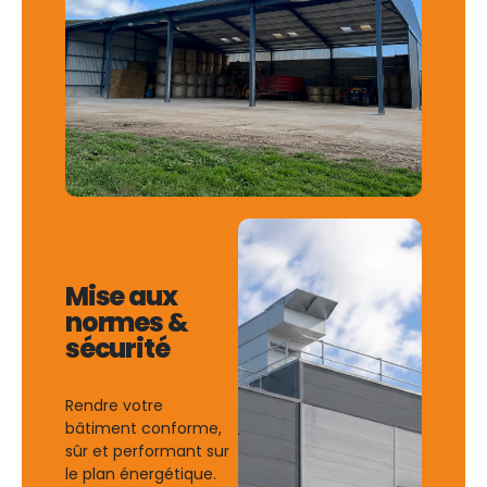
Mise aux
normes &
sécurité
Rendre votre
bâtiment conforme,
sûr et performant sur
le plan énergétique.